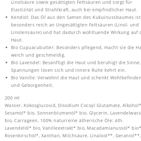
Linolsäure sowie gesättigten Fettsäuren und sorgt für
ORDERUNG
Elastizität und Strahlkraft, auch bei empfindlicher Haut.
Kendiöl: Das Öl aus den Samen des Kukuinussbaumes ist
besonders reich an Ungesättigten Fettsäuren (Linol- und
Linolensäure) und hat dadurch wohltuende Wirkung auf 
Haut.
Bio Cupuacubutter: Besonders pflegend, macht sie die H
weich und geschmeidig.
Bio Lavendel: Besänftigt die Haut und beruhigt die Sinne
Spannungen lösen sich und innere Ruhe kehrt ein.
Bio Vanille: Verwöhnt die Haut und schenkt Wohlbefinde
und Geborgenheit.
200 ml
Wasser, Kokosglucosid, Disodium Cocoyl Glutamate, Alkohol*
Sesamöl* bio, Sonnenblumenöl* bio, Glycerin, Lavendelwas
bio, Carrageen, 100% naturreine ätherische Öle: äth.
Lavendelöl* bio, Vanilleextrakt* bio, Macadamianussöl* bio*
Rosenkirschöl*, Xanthan, Milchsäure, Linalool**, Geraniol**,